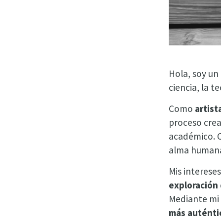
Hola, soy un
ciencia, la t
Como
artis
proceso crea
académico. C
alma human
Mis interese
exploración 
Mediante mi 
más auténtic