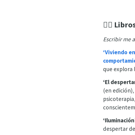
✍🏻 Libro
Escribir me a
‘Viviendo en
comportamie
que explora 
‘El desperta
(en edición),
psicoterapia
conscienteme
‘Iluminación
despertar de 