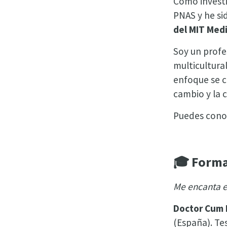
Como investi
PNAS y he s
del MIT Med
Soy un profe
multicultural
enfoque se c
cambio y la 
Puedes cono
🎓 Forma
Me encanta e
Doctor Cum 
(España). Tes