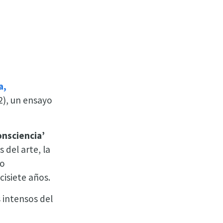
a,
2), un ensayo
onsciencia’
 del arte, la
do
isiete años.
 intensos del