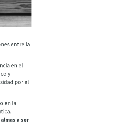
ones entre la
cia en el
ico y
sidad por el
o en la
tica.
 almas a ser