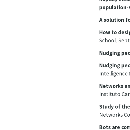
population-
A solution f
How to desi
School, Sept
Nudging peop
Nudging peop
Intelligence
Networks an
Instituto Car
Study of the
Networks Co
Bots are co