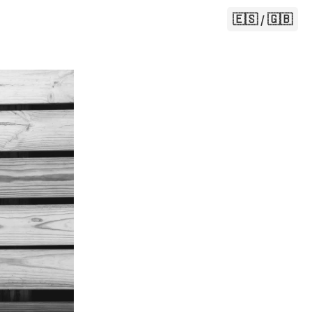
🇪🇸 / 🇬🇧