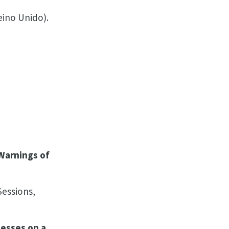
eino Unido).
 Warnings of
Sessions,
nesses on a