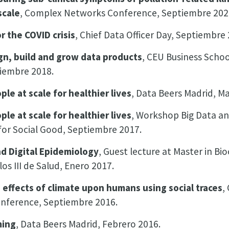
scale
, Complex Networks Conference, Septiembre 202
or the COVID crisis
, Chief Data Officer Day, Septiembre
gn, build and grow data products
, CEU Business Schoo
iembre 2018.
le at scale for healthier lives
, Data Beers Madrid, M
le at scale for healthier lives
, Workshop Big Data and
 for Social Good, Septiembre 2017.
d Digital Epidemiology
, Guest lecture at Master in B
los III de Salud, Enero 2017.
 effects of climate upon humans using social traces
,
nference, Septiembre 2016.
ming
, Data Beers Madrid, Febrero 2016.