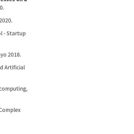
0.
 2020.
l - Startup
ayo 2018.
 Artificial
iocomputing,
 Complex