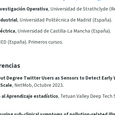
nvestigación Operativa
, Universidad de Strathclyde (R
ndustrial
, Universidad Politécnica de Madrid (España).
léctrica
, Universidad de Castilla-La Mancha (España).
NED (España). Primeros cursos.
rencias
ut Degree Twitter Users as Sensors to Detect Early
 Scale
, NetMob, Octubre 2023.
 al Aprendizaje estadístico
, Tetuan Valley Deep Tech 
uring sub-clinical symptoms of pollution-related ill